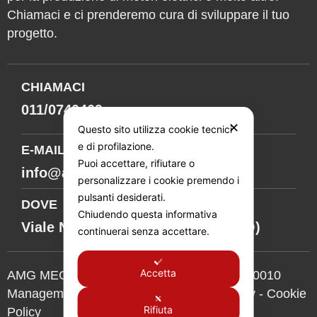
Chiamaci e ci prenderemo cura di sviluppare il tuo
progetto.
CHIAMACI
011/0740469
✕
Questo sito utilizza cookie tecnici
e di profilazione.
E-MAIL
Puoi accettare, rifiutare o
info@amgmechanics.it
personalizzare i cookie premendo i
pulsanti desiderati.
DOVE
Chiudendo questa informativa
Viale Nobel, 51/53 - AVIGLIANA(TO)
continuerai senza accettare.
Accetta
AMG MECHANICS S.R.L. - P. IVA 12413380010
Management System Policy
-
Privacy Policy
-
Cookie
Rifiuta
Policy